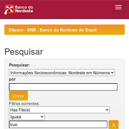
Skip
navigation
DSpace - BNB - Banco do Nordeste do Brasil
Pesquisar
Pesquisar:
por
Filtros correntes: