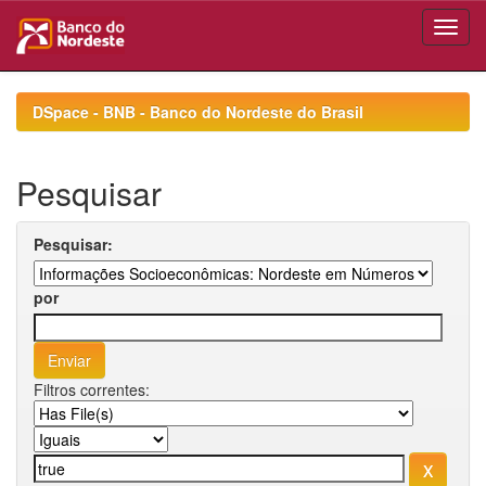
Skip
navigation
DSpace - BNB - Banco do Nordeste do Brasil
Pesquisar
Pesquisar:
por
Filtros correntes: