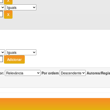
or:
Por ordem
Autores/Regi