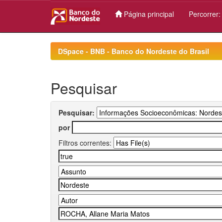
Página principal
Percorrer
Skip
navigation
DSpace - BNB - Banco do Nordeste do Brasil
Pesquisar
Pesquisar:
por
Filtros correntes: