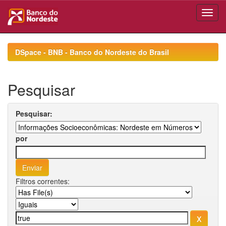
Skip
navigation
DSpace - BNB - Banco do Nordeste do Brasil
Pesquisar
Pesquisar:
por
Filtros correntes: