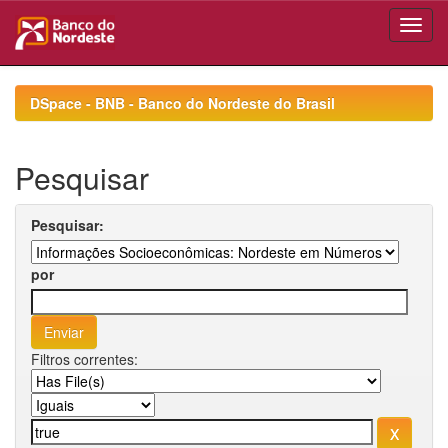
Skip
navigation
DSpace - BNB - Banco do Nordeste do Brasil
Pesquisar
Pesquisar:
por
Filtros correntes: