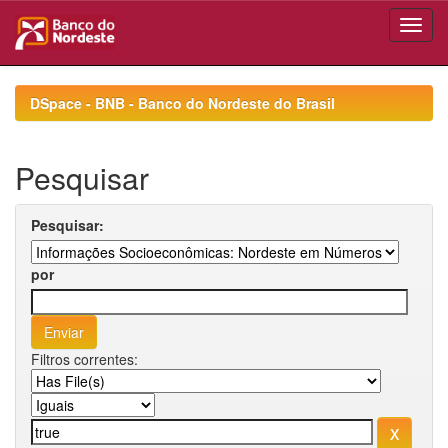
Skip
navigation
DSpace - BNB - Banco do Nordeste do Brasil
Pesquisar
Pesquisar:
por
Filtros correntes: