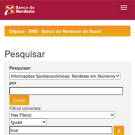
Skip
navigation
DSpace - BNB - Banco do Nordeste do Brasil
Pesquisar
Pesquisar:
por
Filtros correntes: