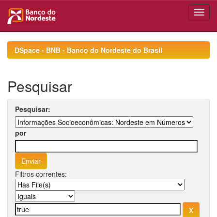
Skip
navigation
DSpace - BNB - Banco do Nordeste do Brasil
Pesquisar
Pesquisar:
por
Filtros correntes: