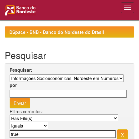
Skip
navigation
DSpace - BNB - Banco do Nordeste do Brasil
Pesquisar
Pesquisar:
por
Filtros correntes: