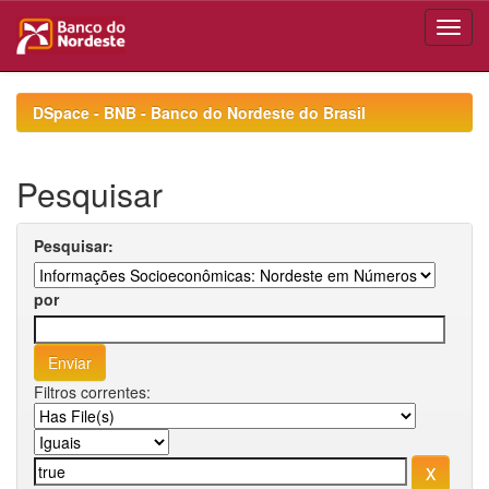
Skip
navigation
DSpace - BNB - Banco do Nordeste do Brasil
Pesquisar
Pesquisar:
por
Filtros correntes: