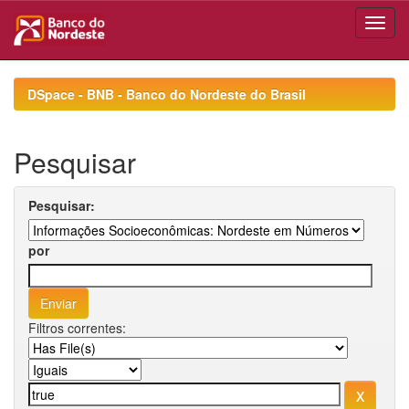
Skip
navigation
DSpace - BNB - Banco do Nordeste do Brasil
Pesquisar
Pesquisar:
por
Filtros correntes: