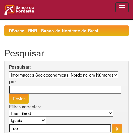
Skip
navigation
DSpace - BNB - Banco do Nordeste do Brasil
Pesquisar
Pesquisar:
por
Filtros correntes: