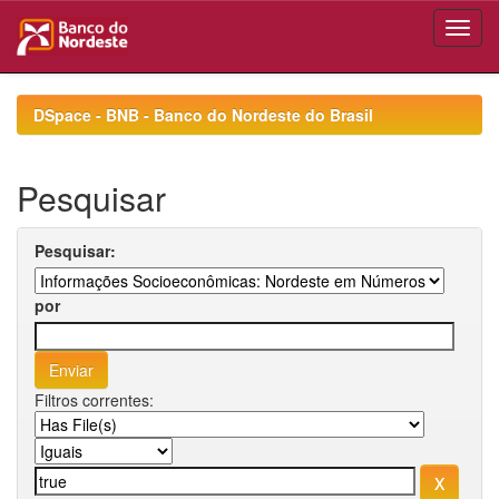
Skip
navigation
DSpace - BNB - Banco do Nordeste do Brasil
Pesquisar
Pesquisar:
por
Filtros correntes: