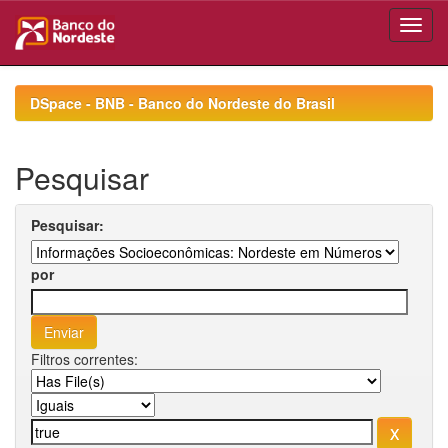
Skip
navigation
DSpace - BNB - Banco do Nordeste do Brasil
Pesquisar
Pesquisar:
por
Filtros correntes: