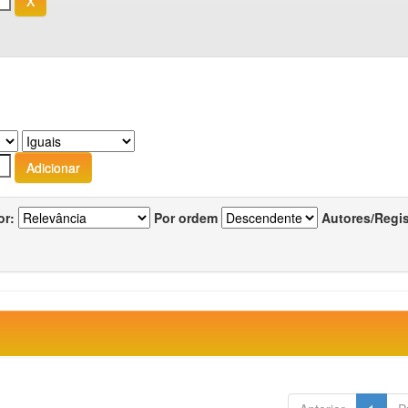
or:
Por ordem
Autores/Regi