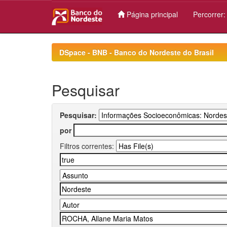
Página principal
Percorrer
Skip
navigation
DSpace - BNB - Banco do Nordeste do Brasil
Pesquisar
Pesquisar:
por
Filtros correntes: