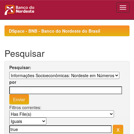
Skip
navigation
DSpace - BNB - Banco do Nordeste do Brasil
Pesquisar
Pesquisar:
por
Filtros correntes: