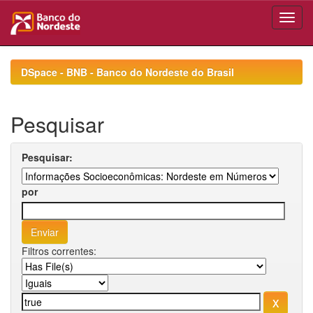
Skip
navigation
DSpace - BNB - Banco do Nordeste do Brasil
Pesquisar
Pesquisar:
por
Filtros correntes: