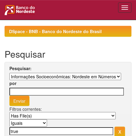
Skip
navigation
DSpace - BNB - Banco do Nordeste do Brasil
Pesquisar
Pesquisar:
por
Filtros correntes: