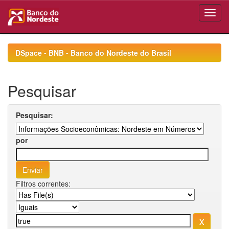
Skip
navigation
DSpace - BNB - Banco do Nordeste do Brasil
Pesquisar
Pesquisar:
por
Filtros correntes: