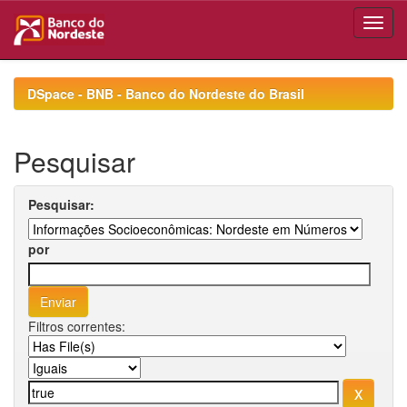
Skip
navigation
DSpace - BNB - Banco do Nordeste do Brasil
Pesquisar
Pesquisar:
por
Filtros correntes: