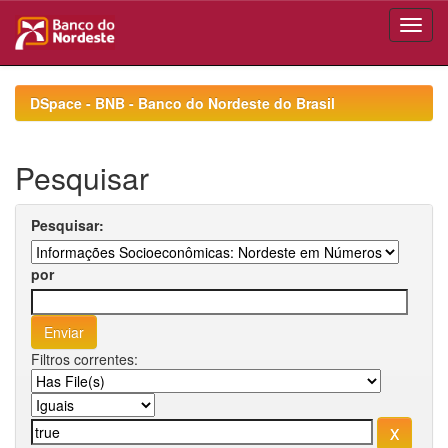
Skip
navigation
DSpace - BNB - Banco do Nordeste do Brasil
Pesquisar
Pesquisar:
por
Filtros correntes: