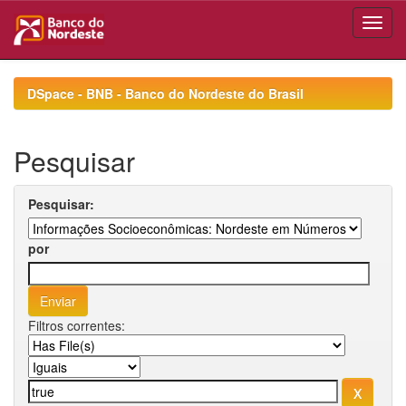
Skip
navigation
DSpace - BNB - Banco do Nordeste do Brasil
Pesquisar
Pesquisar:
por
Filtros correntes: