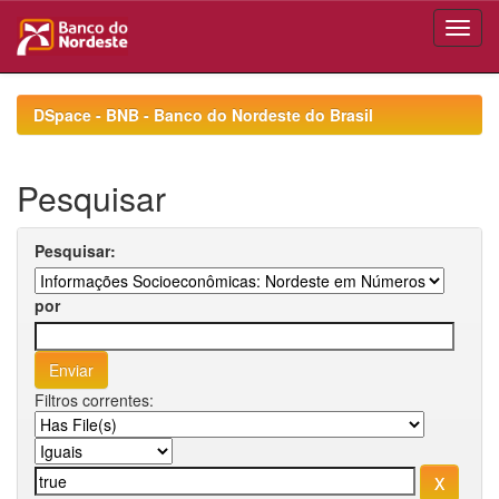
Skip
navigation
DSpace - BNB - Banco do Nordeste do Brasil
Pesquisar
Pesquisar:
por
Filtros correntes: