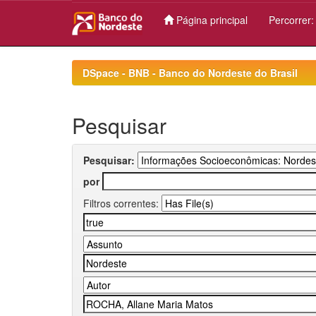
Página principal
Percorrer
Skip
navigation
DSpace - BNB - Banco do Nordeste do Brasil
Pesquisar
Pesquisar:
por
Filtros correntes: