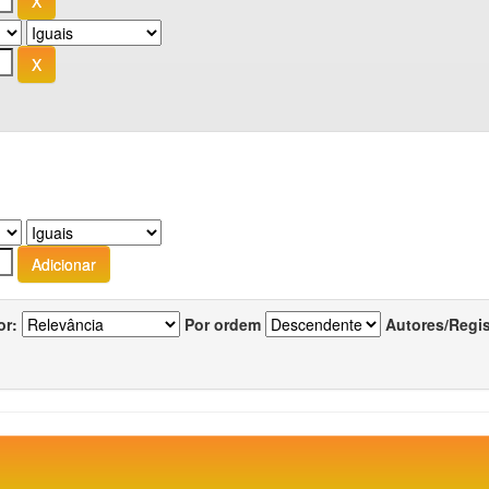
or:
Por ordem
Autores/Regi