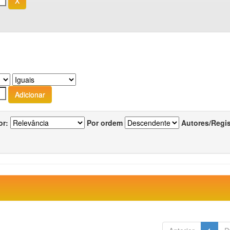
or:
Por ordem
Autores/Regi