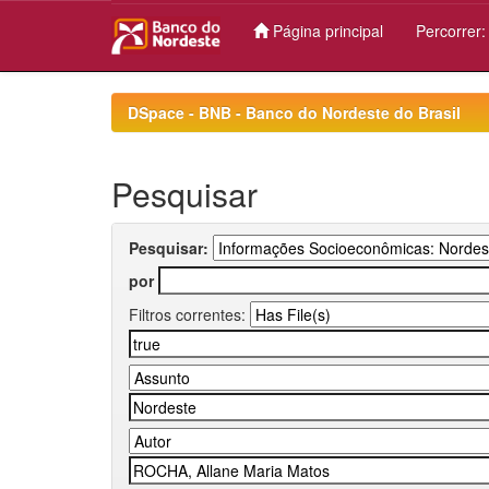
Página principal
Percorrer
Skip
navigation
DSpace - BNB - Banco do Nordeste do Brasil
Pesquisar
Pesquisar:
por
Filtros correntes: