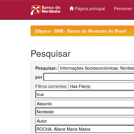
Página principal
Percorrer
Skip
navigation
DSpace - BNB - Banco do Nordeste do Brasil
Pesquisar
Pesquisar:
por
Filtros correntes: