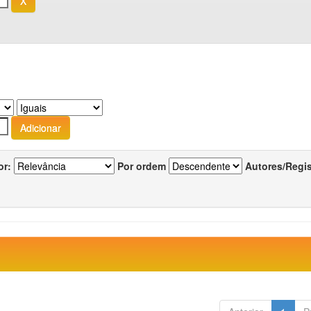
or:
Por ordem
Autores/Regi