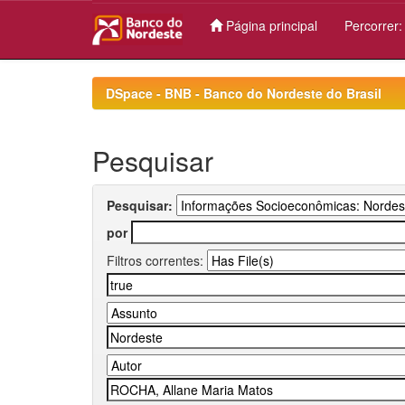
Página principal
Percorrer
Skip
navigation
DSpace - BNB - Banco do Nordeste do Brasil
Pesquisar
Pesquisar:
por
Filtros correntes: