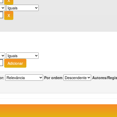
or:
Por ordem
Autores/Regi