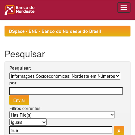
Skip
navigation
DSpace - BNB - Banco do Nordeste do Brasil
Pesquisar
Pesquisar:
por
Filtros correntes: