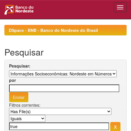
Skip
navigation
DSpace - BNB - Banco do Nordeste do Brasil
Pesquisar
Pesquisar:
por
Filtros correntes: