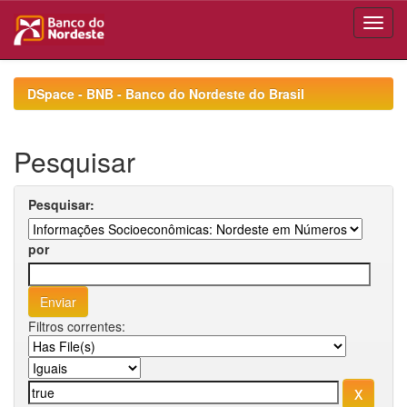
Skip
navigation
DSpace - BNB - Banco do Nordeste do Brasil
Pesquisar
Pesquisar:
por
Filtros correntes: