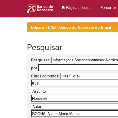
Página principal
Percorrer
Skip
navigation
DSpace - BNB - Banco do Nordeste do Brasil
Pesquisar
Pesquisar:
por
Filtros correntes: