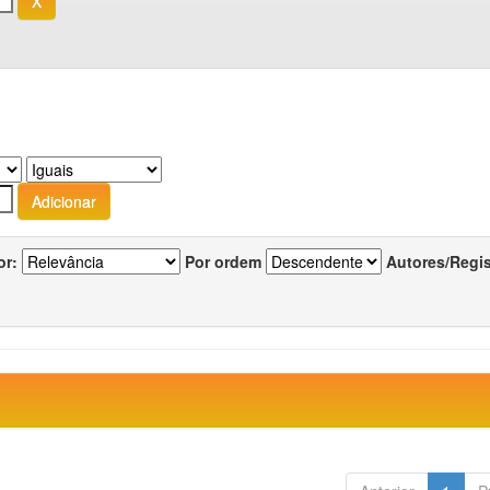
or:
Por ordem
Autores/Regi