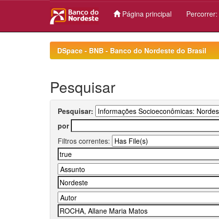
Página principal
Percorrer
Skip
navigation
DSpace - BNB - Banco do Nordeste do Brasil
Pesquisar
Pesquisar:
por
Filtros correntes: