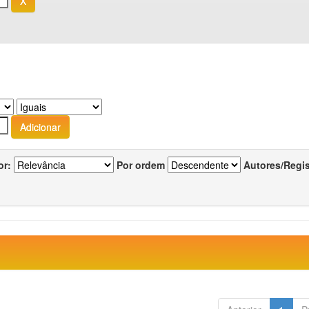
or:
Por ordem
Autores/Regi