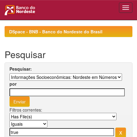
Skip
navigation
DSpace - BNB - Banco do Nordeste do Brasil
Pesquisar
Pesquisar:
por
Filtros correntes: