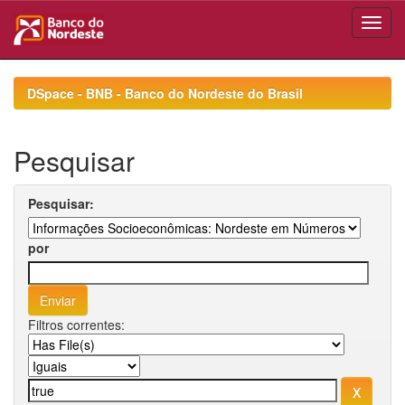
Skip
navigation
DSpace - BNB - Banco do Nordeste do Brasil
Pesquisar
Pesquisar:
por
Filtros correntes: