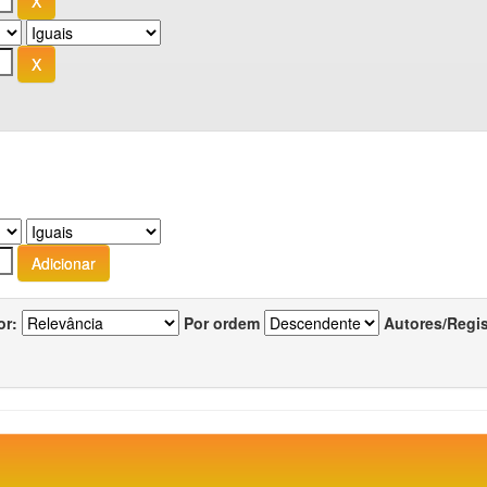
or:
Por ordem
Autores/Regi