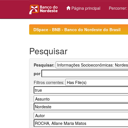
Página principal
Percorrer
Skip
navigation
DSpace - BNB - Banco do Nordeste do Brasil
Pesquisar
Pesquisar:
por
Filtros correntes: