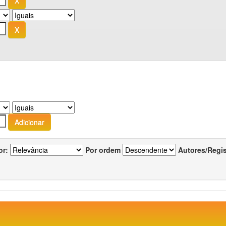
or:
Por ordem
Autores/Regi