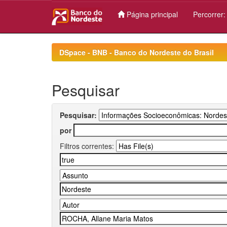
Página principal
Percorrer
Skip
navigation
DSpace - BNB - Banco do Nordeste do Brasil
Pesquisar
Pesquisar:
por
Filtros correntes: