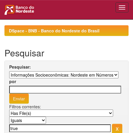
Skip
navigation
DSpace - BNB - Banco do Nordeste do Brasil
Pesquisar
Pesquisar:
por
Filtros correntes: