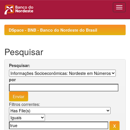
Skip
navigation
DSpace - BNB - Banco do Nordeste do Brasil
Pesquisar
Pesquisar:
por
Filtros correntes: