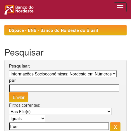
Skip
navigation
DSpace - BNB - Banco do Nordeste do Brasil
Pesquisar
Pesquisar:
por
Filtros correntes: