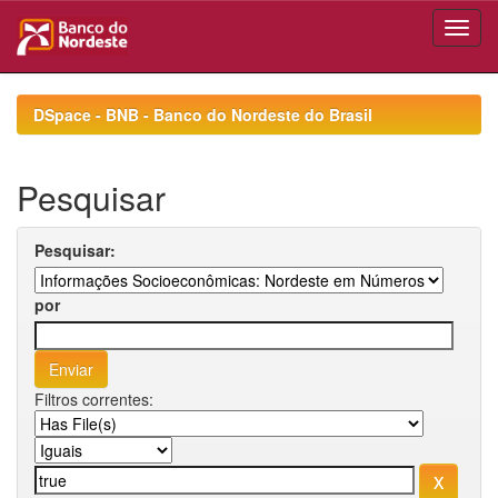
Skip
navigation
DSpace - BNB - Banco do Nordeste do Brasil
Pesquisar
Pesquisar:
por
Filtros correntes: