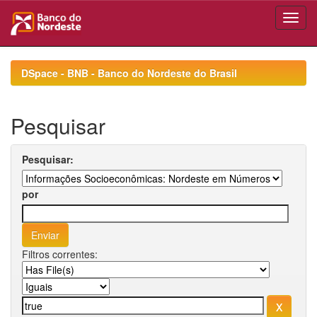
Skip
navigation
DSpace - BNB - Banco do Nordeste do Brasil
Pesquisar
Pesquisar:
por
Filtros correntes: