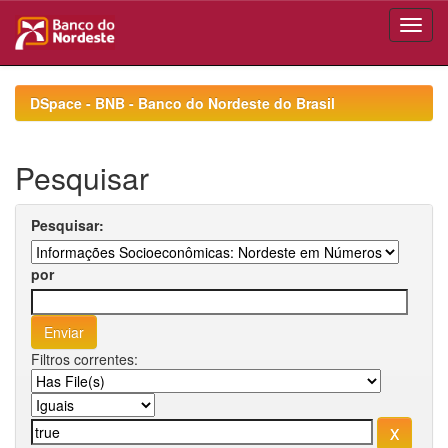
Skip
navigation
DSpace - BNB - Banco do Nordeste do Brasil
Pesquisar
Pesquisar:
por
Filtros correntes: