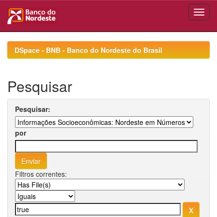
Skip
navigation
DSpace - BNB - Banco do Nordeste do Brasil
Pesquisar
Pesquisar:
por
Filtros correntes: