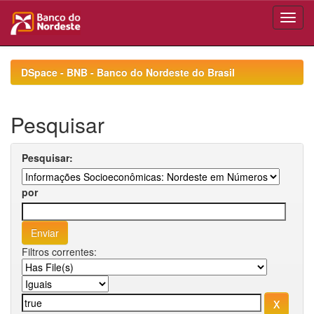
Skip
navigation
DSpace - BNB - Banco do Nordeste do Brasil
Pesquisar
Pesquisar:
por
Filtros correntes: