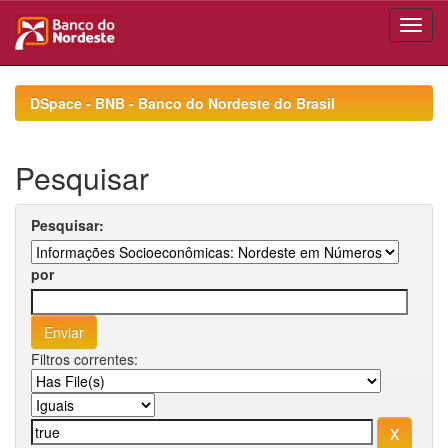
Skip
navigation
DSpace - BNB - Banco do Nordeste do Brasil
Pesquisar
Pesquisar:
por
Filtros correntes: