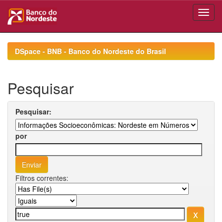
Skip
navigation
DSpace - BNB - Banco do Nordeste do Brasil
Pesquisar
Pesquisar:
por
Filtros correntes: