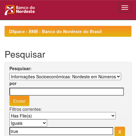
Skip
navigation
DSpace - BNB - Banco do Nordeste do Brasil
Pesquisar
Pesquisar:
por
Filtros correntes: