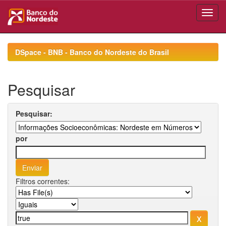
Skip
navigation
DSpace - BNB - Banco do Nordeste do Brasil
Pesquisar
Pesquisar:
por
Filtros correntes: