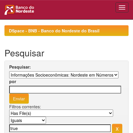
Skip
navigation
DSpace - BNB - Banco do Nordeste do Brasil
Pesquisar
Pesquisar:
por
Filtros correntes: