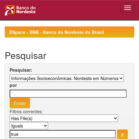
Skip
navigation
DSpace - BNB - Banco do Nordeste do Brasil
Pesquisar
Pesquisar:
por
Filtros correntes: